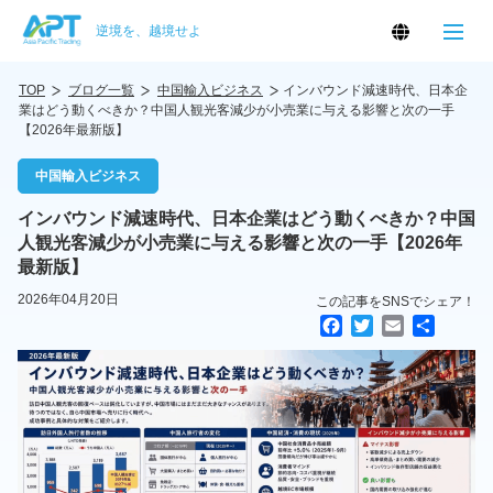
逆境を、越境せよ
TOP
ブログ一覧
中国輸入ビジネス
インバウンド減速時代、日本企
業はどう動くべきか？中国人観光客減少が小売業に与える影響と次の一手
【2026年最新版】
中国輸入ビジネス
インバウンド減速時代、日本企業はどう動くべきか？中国
人観光客減少が小売業に与える影響と次の一手【2026年
最新版】
2026年04月20日
この記事をSNSでシェア！
F
T
E
共
a
w
m
有
c
i
a
e
t
i
b
t
l
o
e
o
r
k