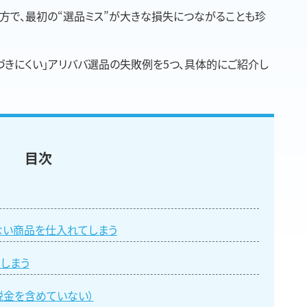
o
r
k
方で、最初の“選品ミス”が大きな損失につながることも珍
づきにくい」アリババ選品の失敗例を5つ、具体的にご紹介し
目次
いない商品を仕入れてしまう
しまう
税金を含めていない）