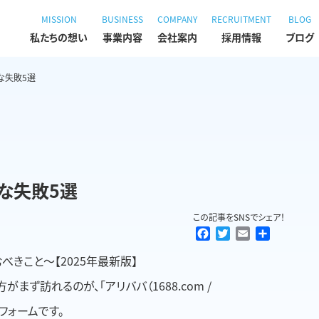
MISSION
BUSINESS
COMPANY
RECRUITMENT
BLOG
私たちの想い
事業内容
会社案内
採用情報
ブログ
な失敗5選
な失敗5選
この記事をSNSでシェア！
F
T
E
共
a
w
m
有
きこと〜【2025年最新版】
c
i
a
e
t
i
ず訪れるのが、「アリババ（1688.com /
b
t
l
o
e
トフォームです。