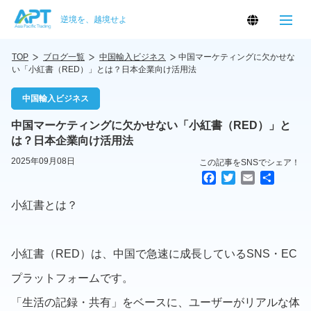
逆境を、越境せよ
TOP
ブログ一覧
中国輸入ビジネス
中国マーケティングに欠かせな
い「小紅書（RED）」とは？日本企業向け活用法
中国輸入ビジネス
中国マーケティングに欠かせない「小紅書（RED）」と
は？日本企業向け活用法
2025年09月08日
この記事をSNSでシェア！
F
T
E
共
a
w
m
有
小紅書とは？
c
i
a
e
t
i
b
t
l
o
e
小紅書（RED）は、中国で急速に成長しているSNS・EC
o
r
k
プラットフォームです。
「生活の記録・共有」をベースに、ユーザーがリアルな体