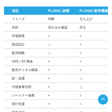
項目
PLAN01 診断
PLAN02 販売構築
フェーズ
判断
立ち上げ
目的
売れるか確認
売る
市場調査
○
○
商品設計
△
○
販売戦略
△
○
SNS／EC導線
×
○
販売チャネル構築
×
○
卸・流通
×
△
中国倉庫活用
×
△
パートナー連携
×
○
実行支援
×
○